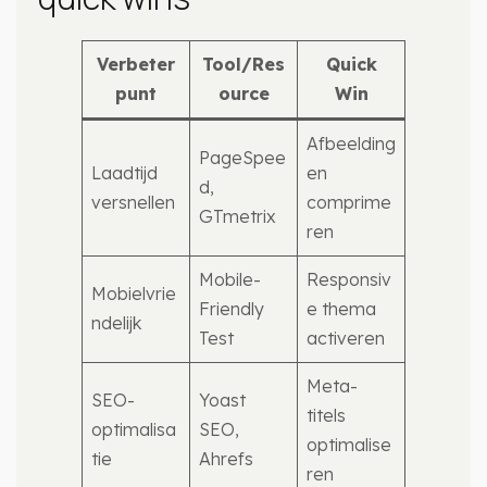
Verbeter
Tool/Res
Quick
punt
ource
Win
Afbeelding
PageSpee
Laadtijd
en
d,
versnellen
comprime
GTmetrix
ren
Mobile-
Responsiv
Mobielvrie
Friendly
e thema
ndelijk
Test
activeren
Meta-
SEO-
Yoast
titels
optimalisa
SEO,
optimalise
tie
Ahrefs
ren