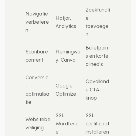
Zoekfuncti
Navigatie
Hotjar,
e
verbetere
Analytics
toevoege
n
n
Bulletpoint
Scanbare
Hemingwa
s en korte
content
y, Canva
alinea’s
Conversie
Opvallend
-
Google
e CTA-
optimalisa
Optimize
knop
tie
SSL,
SSL-
Websitebe
Wordfenc
certificaat
veiliging
e
installeren